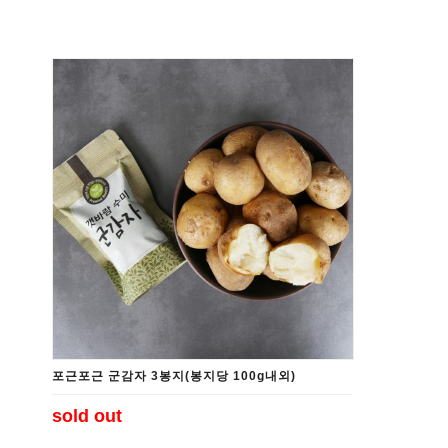
가마솥에 찌고 구운 군옥수수
포근포근 맛있게 구운 군감자
無첨가물 군고구마말랭이
[마싯구마]갓구운 군고구마
[마싯구마]아이스 군고구마
김명월 농산물
바닷물 절임배추
황토 갯바람 호박고구마
황토 갯바람 수미감자
김명월 수산물
생선류
연체류
조개류
갑각류
포근포근 군감자 3봉지(봉지당 100g내외)
김명월 건어물
sold out
반건조생선