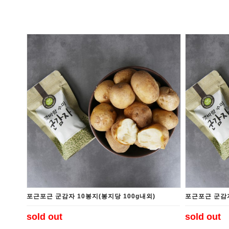
김명월 게장
김명월 간장게장
김명월 양념게장
김명월 돌게간장게장
김명월 우리콩 간장게장
김명월 천일염게장
김명월 간장황게장
김명월 양념황게장
김명월 게장SET
김명월 전복장
김명월 청국장 가루
흰콩 청국장가루
검정콩 청국장가루
청국장가루SET
흑마늘 품은 검정콩청국장가루
포근포근 군감자 10봉지(봉지당 100g내외)
포근포근 군감자
sold out
sold out
김명월 간편간식류