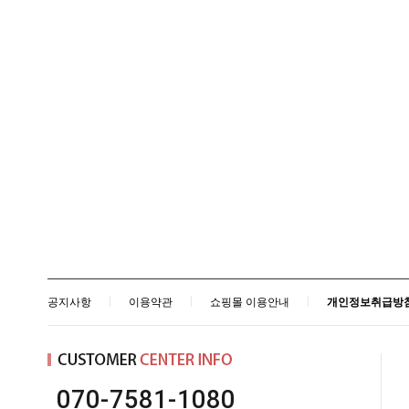
멸치
감태
김명월 젓갈
젓갈류
액젓
송화소금/천일염
개펄천일염
송화소금
태안농협쌀
공지사항
이용약관
쇼핑몰 이용안내
개인정보취급방
COMMUNITY
공지사항
방송 출연 영상
게 . 시 . 판
070-7581-1080
주문 배송 문의