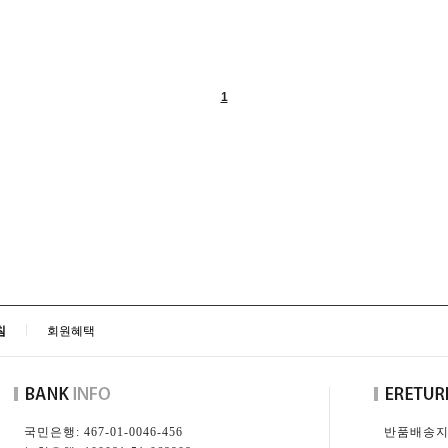
1
침
회원혜택
국민은행: 467-01-0046-456
반품배송지: