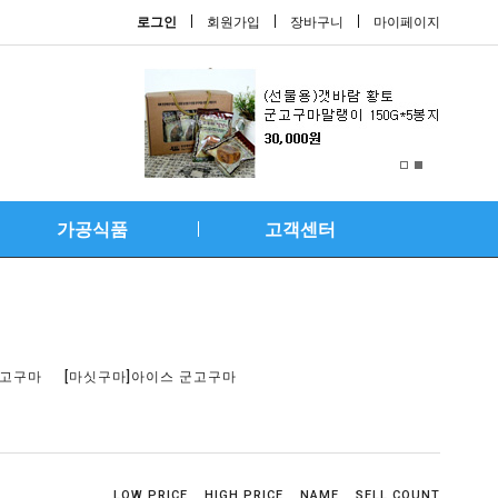
로그인
회원가입
장바구니
마이페이지
가공식품
고객센터
군고구마
[마싯구마]아이스 군고구마
LOW PRICE
HIGH PRICE
NAME
SELL COUNT