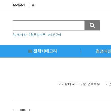
즐겨찾기
홈
#간장게장 #청국장가루 #마싯구마
전체카테고리
청정태
결제란
김명월 새우장
가마솥에 찌고 구운 군옥수수
포근
김명월 간장새우장
김명월 양념새우장
김명월 자연산 간장대하장
5
PRODUCT