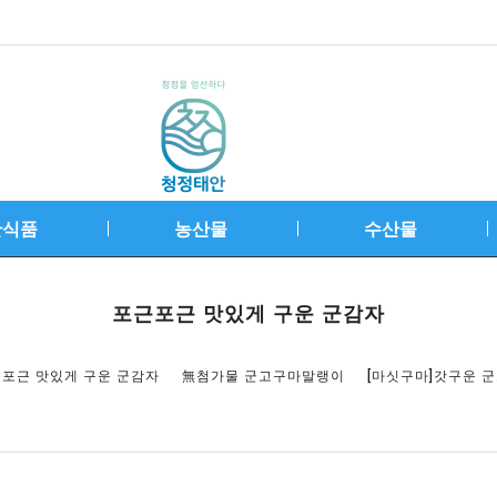
안식품
농산물
수산물
포근포근 맛있게 구운 군감자
포근 맛있게 구운 군감자
無첨가물 군고구마말랭이
[마싯구마]갓구운 