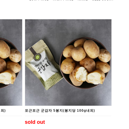
외)
포근포근 군감자 5봉지(봉지당 100g내외)
sold out