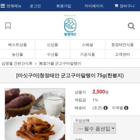
전체메뉴
로그인
회원가입
마이페이지
장바구니
베스트상품
신상품
스페셜
청정태안식품
농산물
수산물
가공식품
고객센터
김명월 간편간식류
無첨가물 군고구마말랭이
[마싯구마]청정태안 군고구마말랭이 75g(한봉지)
2,500
상품가
원
적립금
1%
배송비
(조건)
지역별
구성선택
수량