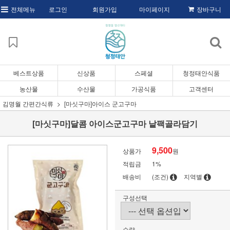
전체메뉴
로그인
회원가입
마이페이지
장바구니
베스트상품
신상품
스페셜
청정태안식품
농산물
수산물
가공식품
고객센터
김명월 간편간식류
[마싯구마]아이스 군고구마
[마싯구마]달콤 아이스군고구마 낱팩골라담기
9,500
상품가
원
적립금
1%
배송비
(조건)
지역별
구성선택
수량