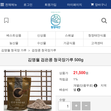
전체메뉴
로그인
회원가입
마이페이지
장바구니
베스트상품
신상품
스페셜
청정태안식품
농산물
수산물
가공식품
고객센터
김명월 청국장 가루
검정콩 청국장가루
김명월 검은콩 청국장가루 500g
21,500
상품가
원
적립금
1%
개별(단품무료)
지역
배송비
별
수량