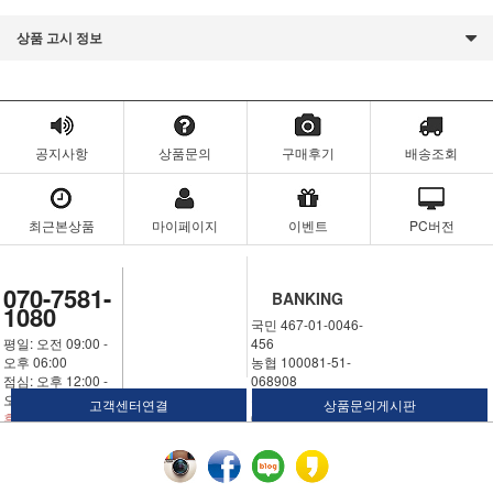
상품 고시 정보
공지사항
상품문의
구매후기
배송조회
최근본상품
마이페이지
이벤트
PC버전
070-7581-
BANKING
1080
국민 467-01-0046-
평일: 오전 09:00 -
456
오후 06:00
농협 100081-51-
점심: 오후 12:00 -
068908
오후 01:00
우체국 311324-02-
고객센터연결
상품문의게시판
휴일: 토요일,일요
030250
일,공휴일
예금주: 김명월