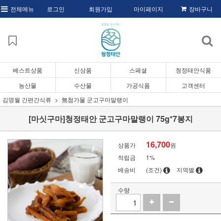
전체메뉴
로그인
회원가입
마이페이지
장바구니
베스트상품
신상품
스페셜
청정태안식품
농산물
수산물
가공식품
고객센터
김명월 간편간식류
無첨가물 군고구마말랭이
[마싯구마]청정태안 군고구마말랭이 75g*7봉지
16,700
상품가
원
적립금
1%
배송비
(조건)
지역별
수량