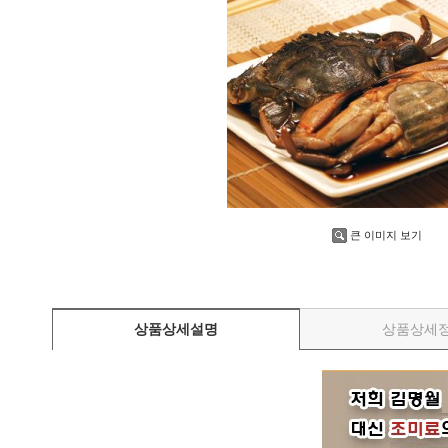
김명월 게장
김명월 간장게장
김명월 양념게장
김명월 돌게간장게장
김명월 우리콩 간장게장
김명월 천일염게장
김명월 간장황게장
김명월 양념황게장
김명월 게장SET
김명월 전복장
큰 이미지 보기
김명월 청국장 가루
흰콩 청국장가루
상품상세설명
상품상세
검정콩 청국장가루
청국장가루SET
흑마늘 품은 검정콩청국장가루
김명월 간편간식류