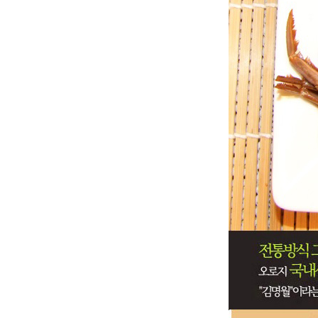
멸치
감태
김명월 젓갈
젓갈류
액젓
송화소금/천일염
개펄천일염
송화소금
태안농협쌀
COMMUNITY
공지사항
방송 출연 영상
게 . 시 . 판
주문 배송 문의