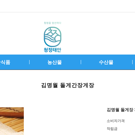
안식품
농산물
수산물
김명월 돌게간장게장
김명월 돌게장 3
소비자가격
적립금