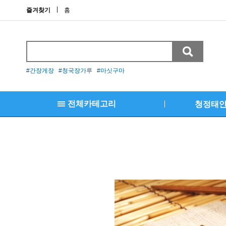
즐겨찾기
홈
#간장게장 #청국장가루 #마싯구마
전체카테고리
청정태
결제란
김명월 새우장
김명월 간장새우장
김명월 양념새우장
김명월 자연산 간장대하장