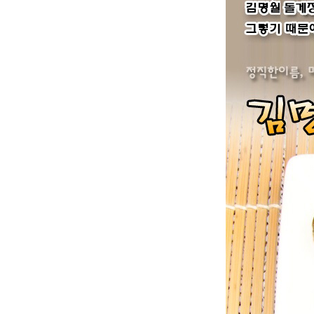
가마솥에 찌고 구운 군옥수수
포근포근 맛있게 구운 군감자
無첨가물 군고구마말랭이
[마싯구마]갓구운 군고구마
[마싯구마]아이스 군고구마
김명월 농산물
바닷물 절임배추
황토 갯바람 호박고구마
황토 갯바람 수미감자
김명월 수산물
생선류
연체류
조개류
갑각류
김명월 건어물
반건조생선