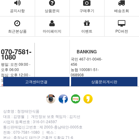
공지사항
상품문의
구매후기
배송조회
최근본상품
마이페이지
이벤트
PC버전
070-7581-
BANKING
1080
국민 467-01-0046-
평일: 오전 09:00 -
456
오후 06:00
농협 100081-51-
점심: 오후 12:00 -
068908
오후 01:00
우체국 311324-02-
고객센터연결
상품문의게시판
휴일: 토요일,일요
030250
일,공휴일
예금주: 김명월
상호명 :
청정태안식품
대표 :
김명월 |
개인정보 보호 책임자 :
김지선
사업자 등록번호 :
316-01-24597
통신판매업신고번호 :
제 2003-충남태안-0005호
전화 :
070-7581-1080 |
팩스 :
본사 : 충청남도 태안군 근흥면 도황길 71-6