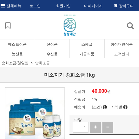
전체메뉴
로그인
회원가입
마이페이지
장바구니
베스트상품
신상품
스페셜
청정태안식품
농산물
수산물
가공식품
고객센터
송화소금/천일염
송화소금
미소지기 송화소금 1kg
40,000
상품가
원
적립금
1%
배송비
(조건)
지역별
수량