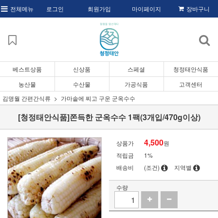
전체메뉴
로그인
회원가입
마이페이지
장바구니
베스트상품
신상품
스페셜
청정태안식품
농산물
수산물
가공식품
고객센터
김명월 간편간식류
가마솥에 찌고 구운 군옥수수
[청정태안식품]쫀득한 군옥수수 1팩(3개입/470g이상)
4,500
상품가
원
적립금
1%
배송비
(조건)
지역별
수량