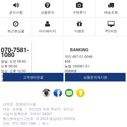
공지사항
상품문의
구매후기
배송조회
최근본상품
마이페이지
이벤트
PC버전
070-7581-
BANKING
1080
국민 467-01-0046-
평일: 오전 09:00 -
456
오후 06:00
농협 100081-51-
점심: 오후 12:00 -
068908
오후 01:00
우체국 311324-02-
고객센터연결
상품문의게시판
휴일: 토요일,일요
030250
일,공휴일
예금주: 김명월
상호명 :
청정태안식품
대표 :
김명월 |
개인정보 보호 책임자 :
김지선
사업자 등록번호 :
316-01-24597
통신판매업신고번호 :
제 2003-충남태안-0005호
전화 :
070-7581-1080 |
팩스 :