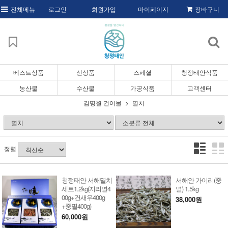
전체메뉴
로그인
회원가입
마이페이지
장바구니
베스트상품
신상품
스페셜
청정태안식품
농산물
수산물
가공식품
고객센터
김명월 건어물
멸치
정렬
청정태안 서해멸치
서해안 가이리(중
세트1.2kg(지리멸4
멸) 1.5kg
00g+건새우400g
38,000원
+중멸400g)
60,000원