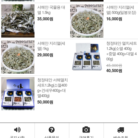
서해안 국물용 대
서해안 지리멸(세
멸 1.5kg
멸) 500g(밀봉포장)
35,000원
16,000원
서해안 지리멸(세
청정태안 멸치세트
멸) 1kg
1.2kg(소멸 400g
+중멸 400g+대멸 4
29,000원
00g)
45,000원
40,500원
청정태안 서해멸치
세트1.2kg(소멸400
g+건새우400g+대
멸400g)
50,000원
공지사항
상품문의
구매후기
배송조회