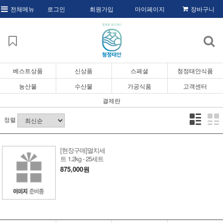
전체메뉴
로그인
회원가입
마이페이지
장바구니
베스트상품
신상품
스페셜
청정태안식품
농산물
수산물
가공식품
고객센터
결제란
정렬
[현장구매]멸치세
트 1.2kg - 25세트
875,000원