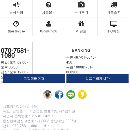
공지사항
상품문의
구매후기
배송조회
최근본상품
마이페이지
이벤트
PC버전
070-7581-
BANKING
1080
국민 467-01-0046-
평일: 오전 09:00 -
456
오후 06:00
농협 100081-51-
점심: 오후 12:00 -
068908
오후 01:00
우체국 311324-02-
고객센터연결
상품문의게시판
휴일: 토요일,일요
030250
일,공휴일
예금주: 김명월
상호명 :
청정태안식품
대표 :
김명월 |
개인정보 보호 책임자 :
김지선
사업자 등록번호 :
316-01-24597
통신판매업신고번호 :
제 2003-충남태안-0005호
전화 :
070-7581-1080 |
팩스 :